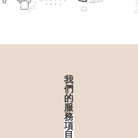
我
們
的
服
務
項
目