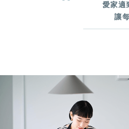
愛家適
讓