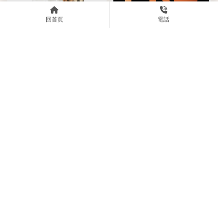
回首頁
電話
實用居家收納術，跟不需要的
東西勇敢Say Goodbye!中壢居
家整理/中壢居家收納
要是家裡有全能清潔機器人？
高雄居家整理/高雄居家收納
上一頁